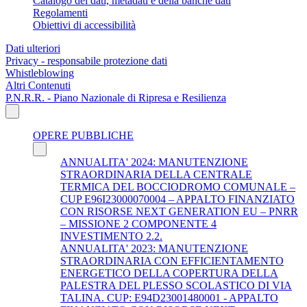
Catalogo dei dati, metadati e della banche dati
Regolamenti
Obiettivi di accessibilità
Dati ulteriori
Privacy - responsabile protezione dati
Whistleblowing
Altri Contenuti
P.N.R.R. - Piano Nazionale di Ripresa e Resilienza
OPERE PUBBLICHE
ANNUALITA' 2024: MANUTENZIONE
STRAORDINARIA DELLA CENTRALE
TERMICA DEL BOCCIODROMO COMUNALE –
CUP E96I23000070004 – APPALTO FINANZIATO
CON RISORSE NEXT GENERATION EU – PNRR
– MISSIONE 2 COMPONENTE 4
INVESTIMENTO 2.2.
ANNUALITA' 2023: MANUTENZIONE
STRAORDINARIA CON EFFICIENTAMENTO
ENERGETICO DELLA COPERTURA DELLA
PALESTRA DEL PLESSO SCOLASTICO DI VIA
TALINA. CUP: E94D23001480001 - APPALTO