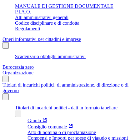
MANUALE DI GESTIONE DOCUMENTALE
P.I.A.O.
Atti amministrativi generali
Codice disciplinare e di condotta
Regolamenti
Oneri informativi per cittadini e imprese
Scadenzario obblighi amministrativi
Burocrazia zero
Organizzazione
Titolari di incarichi politici, di amministrazione, di direzione o di
governo
Titolari di incarichi politici - dati in formato tabellare
Giunta
Consiglio comunale
Atto di nomina o di proclamazione
Compensi e Importi per spese di viaggio e missioni