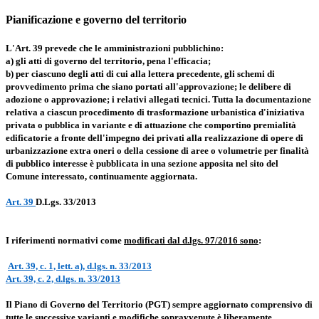
Pianificazione e governo del territorio
L'Art. 39 prevede che le amministrazioni pubblichino:
a) gli atti di governo del territorio, pena l'efficacia;
b) per ciascuno degli atti di cui alla lettera precedente, gli schemi di
provvedimento prima che siano portati all'approvazione; le delibere di
adozione o approvazione; i relativi allegati tecnici. Tutta la documentazione
relativa a ciascun procedimento di trasformazione urbanistica d'iniziativa
privata o pubblica in variante e di attuazione che comportino premialità
edificatorie a fronte dell'impegno dei privati alla realizzazione di opere di
urbanizzazione extra oneri o della cessione di aree o volumetrie per finalità
di pubblico interesse è pubblicata in una sezione apposita nel sito del
Comune interessato, continuamente aggiornata.
Art. 39
D.Lgs. 33/2013
I riferimenti normativi come
modificati dal d.lgs. 97/2016 sono
:
Art. 39, c. 1, lett. a), d.lgs. n. 33/2013
Art. 39, c. 2, d.lgs. n. 33/2013
Il Piano di Governo del Territorio (PGT) sempre aggiornato comprensivo di
tutte le successive varianti e modifiche sopravvenute è liberamente