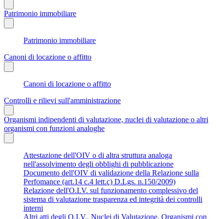
Patrimonio immobiliare
Patrimonio immobiliare
Canoni di locazione o affitto
Canoni di locazione o affitto
Controlli e rilievi sull'amministrazione
Organismi indipendenti di valutazione, nuclei di valutazione o altri
organismi con funzioni analoghe
Attestazione dell'OIV o di altra struttura analoga
nell'assolvimento degli obblighi di pubblicazione
Documento dell'OIV di validazione della Relazione sulla
Perfomance (art.14 c.4 lett.c) D.Lgs. n.150/2009)
Relazione dell'O.I.V. sul funzionamento complessivo del
sistema di valutazione trasparenza ed integrità dei controlli
interni
Altri atti degli O.I.V., Nuclei di Valutazione, Organismi con