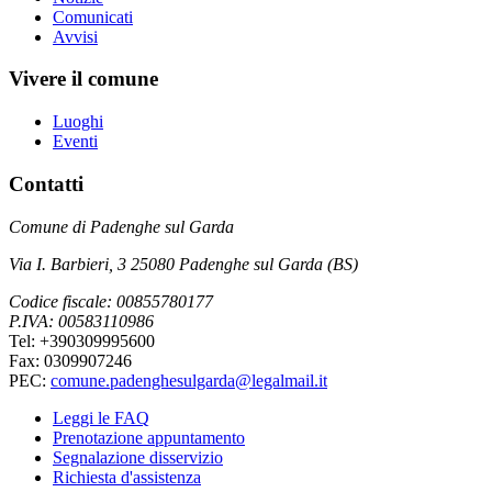
Comunicati
Avvisi
Vivere il comune
Luoghi
Eventi
Contatti
Comune di Padenghe sul Garda
Via I. Barbieri, 3 25080 Padenghe sul Garda (BS)
Codice fiscale: 00855780177
P.IVA: 00583110986
Tel: +390309995600
Fax: 0309907246
PEC:
comune.padenghesulgarda@legalmail.it
Leggi le FAQ
Prenotazione appuntamento
Segnalazione disservizio
Richiesta d'assistenza