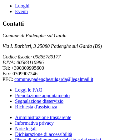
Luoghi
Eventi
Contatti
Comune di Padenghe sul Garda
Via I. Barbieri, 3 25080 Padenghe sul Garda (BS)
Codice fiscale: 00855780177
P.IVA: 00583110986
Tel: +390309995600
Fax: 0309907246
PEC:
comune.padenghesulgarda@legalmail.it
Leggi le FAQ
Prenotazione appuntamento
Segnalazione disservizio
Richiesta d'assistenza
Amministrazione trasparente
Informativa privacy
Note legali
Dichiarazione di accessibilità
Piano di miglioramento del sito e dei servizi