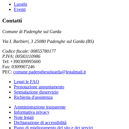
Luoghi
Eventi
Contatti
Comune di Padenghe sul Garda
Via I. Barbieri, 3 25080 Padenghe sul Garda (BS)
Codice fiscale: 00855780177
P.IVA: 00583110986
Tel: +390309995600
Fax: 0309907246
PEC:
comune.padenghesulgarda@legalmail.it
Leggi le FAQ
Prenotazione appuntamento
Segnalazione disservizio
Richiesta d'assistenza
Amministrazione trasparente
Informativa privacy
Note legali
Dichiarazione di accessibilità
Piano di miglioramento del sito e dei servizi