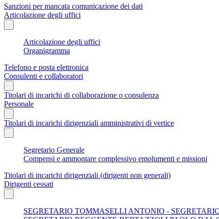
Sanzioni per mancata comunicazione dei dati
Articolazione degli uffici
Articolazione degli uffici
Organigramma
Telefono e posta elettronica
Consulenti e collaboratori
Titolari di incarichi di collaborazione o consulenza
Personale
Titolari di incarichi dirigenziali amministrativi di vertice
Segretario Generale
Compensi e ammontare complessivo emolumenti e missioni
Titolari di incarichi dirigenziali (dirigenti non generali)
Dirigenti cessati
SEGRETARIO TOMMASELLI ANTONIO - SEGRETARIO D