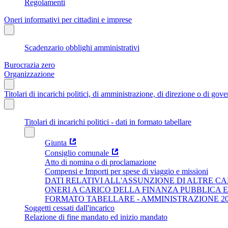
Regolamenti
Oneri informativi per cittadini e imprese
Scadenzario obblighi amministrativi
Burocrazia zero
Organizzazione
Titolari di incarichi politici, di amministrazione, di direzione o di gov
Titolari di incarichi politici - dati in formato tabellare
Giunta
Consiglio comunale
Atto di nomina o di proclamazione
Compensi e Importi per spese di viaggio e missioni
DATI RELATIVI ALL'ASSUNZIONE DI ALTRE CA
ONERI A CARICO DELLA FINANZA PUBBLICA 
FORMATO TABELLARE - AMMINISTRAZIONE 202
Soggetti cessati dall'incarico
Relazione di fine mandato ed inizio mandato