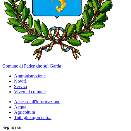
Comune di Padenghe sul Garda
Amministrazione
Novità
Servizi
Vivere il comune
Accesso all'informazione
Acqua
Agricoltura
Tutti gli argomenti...
Seguici su