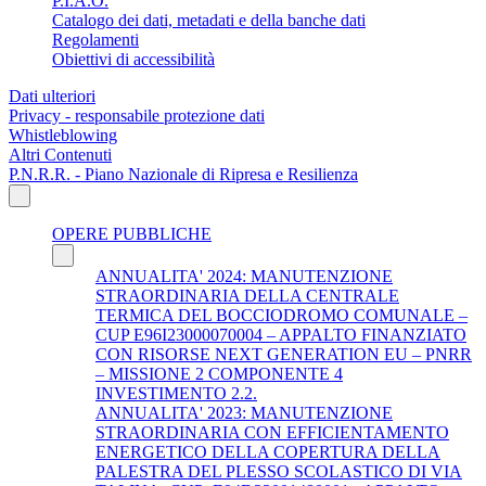
P.I.A.O.
Catalogo dei dati, metadati e della banche dati
Regolamenti
Obiettivi di accessibilità
Dati ulteriori
Privacy - responsabile protezione dati
Whistleblowing
Altri Contenuti
P.N.R.R. - Piano Nazionale di Ripresa e Resilienza
OPERE PUBBLICHE
ANNUALITA' 2024: MANUTENZIONE
STRAORDINARIA DELLA CENTRALE
TERMICA DEL BOCCIODROMO COMUNALE –
CUP E96I23000070004 – APPALTO FINANZIATO
CON RISORSE NEXT GENERATION EU – PNRR
– MISSIONE 2 COMPONENTE 4
INVESTIMENTO 2.2.
ANNUALITA' 2023: MANUTENZIONE
STRAORDINARIA CON EFFICIENTAMENTO
ENERGETICO DELLA COPERTURA DELLA
PALESTRA DEL PLESSO SCOLASTICO DI VIA