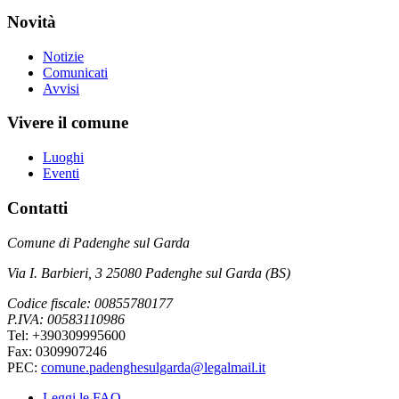
Novità
Notizie
Comunicati
Avvisi
Vivere il comune
Luoghi
Eventi
Contatti
Comune di Padenghe sul Garda
Via I. Barbieri, 3 25080 Padenghe sul Garda (BS)
Codice fiscale: 00855780177
P.IVA: 00583110986
Tel: +390309995600
Fax: 0309907246
PEC:
comune.padenghesulgarda@legalmail.it
Leggi le FAQ