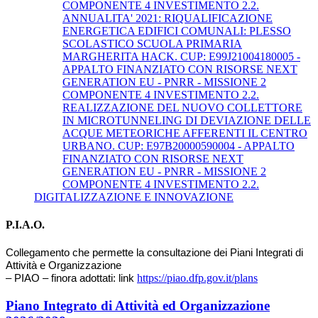
COMPONENTE 4 INVESTIMENTO 2.2.
ANNUALITA' 2021: RIQUALIFICAZIONE
ENERGETICA EDIFICI COMUNALI: PLESSO
SCOLASTICO SCUOLA PRIMARIA
MARGHERITA HACK. CUP: E99J21004180005 -
APPALTO FINANZIATO CON RISORSE NEXT
GENERATION EU - PNRR - MISSIONE 2
COMPONENTE 4 INVESTIMENTO 2.2.
REALIZZAZIONE DEL NUOVO COLLETTORE
IN MICROTUNNELING DI DEVIAZIONE DELLE
ACQUE METEORICHE AFFERENTI IL CENTRO
URBANO. CUP: E97B20000590004 - APPALTO
FINANZIATO CON RISORSE NEXT
GENERATION EU - PNRR - MISSIONE 2
COMPONENTE 4 INVESTIMENTO 2.2.
DIGITALIZZAZIONE E INNOVAZIONE
P.I.A.O.
Collegamento che permette la consultazione dei Piani Integrati di
Attività e Organizzazione
https://piao.dfp.gov.it/plans
– PIAO – finora adottati: link
Piano Integrato di Attività ed Organizzazione