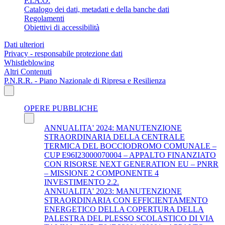
P.I.A.O.
Catalogo dei dati, metadati e della banche dati
Regolamenti
Obiettivi di accessibilità
Dati ulteriori
Privacy - responsabile protezione dati
Whistleblowing
Altri Contenuti
P.N.R.R. - Piano Nazionale di Ripresa e Resilienza
OPERE PUBBLICHE
ANNUALITA' 2024: MANUTENZIONE
STRAORDINARIA DELLA CENTRALE
TERMICA DEL BOCCIODROMO COMUNALE –
CUP E96I23000070004 – APPALTO FINANZIATO
CON RISORSE NEXT GENERATION EU – PNRR
– MISSIONE 2 COMPONENTE 4
INVESTIMENTO 2.2.
ANNUALITA' 2023: MANUTENZIONE
STRAORDINARIA CON EFFICIENTAMENTO
ENERGETICO DELLA COPERTURA DELLA
PALESTRA DEL PLESSO SCOLASTICO DI VIA