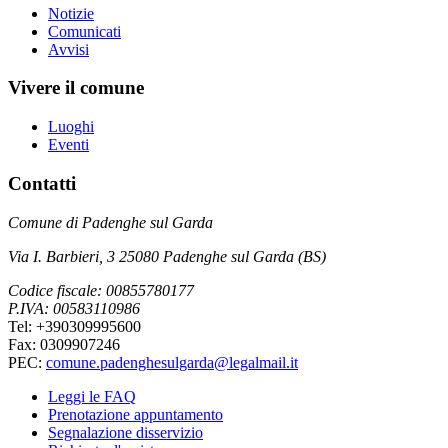
Notizie
Comunicati
Avvisi
Vivere il comune
Luoghi
Eventi
Contatti
Comune di Padenghe sul Garda
Via I. Barbieri, 3 25080 Padenghe sul Garda (BS)
Codice fiscale: 00855780177
P.IVA: 00583110986
Tel: +390309995600
Fax: 0309907246
PEC:
comune.padenghesulgarda@legalmail.it
Leggi le FAQ
Prenotazione appuntamento
Segnalazione disservizio