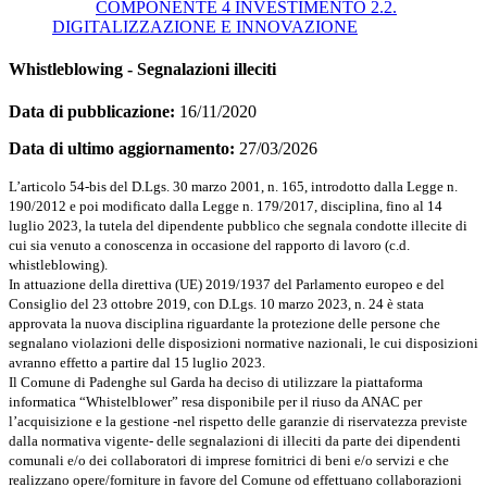
COMPONENTE 4 INVESTIMENTO 2.2.
DIGITALIZZAZIONE E INNOVAZIONE
Whistleblowing - Segnalazioni illeciti
Data di pubblicazione:
16/11/2020
Data di ultimo aggiornamento:
27/03/2026
L’articolo 54-bis del D.Lgs. 30 marzo 2001, n. 165, introdotto dalla Legge n.
190/2012 e poi modificato dalla Legge n. 179/2017, disciplina, fino al 14
luglio 2023, la tutela del dipendente pubblico che segnala condotte illecite di
cui sia venuto a conoscenza in occasione del rapporto di lavoro (c.d.
whistleblowing).
In attuazione della direttiva (UE) 2019/1937 del Parlamento europeo e del
Consiglio del 23 ottobre 2019, con D.Lgs. 10 marzo 2023, n. 24 è stata
approvata la nuova disciplina riguardante la protezione delle persone che
segnalano violazioni delle disposizioni normative nazionali, le cui disposizioni
avranno effetto a partire dal 15 luglio 2023.
Il Comune di Padenghe sul Garda ha deciso di utilizzare la piattaforma
informatica “Whistelblower” resa disponibile per il riuso da ANAC per
l’acquisizione e la gestione -nel rispetto delle garanzie di riservatezza previste
dalla normativa vigente- delle segnalazioni di illeciti da parte dei dipendenti
comunali e/o dei collaboratori di imprese fornitrici di beni e/o servizi e che
realizzano opere/forniture in favore del Comune od effettuano collaborazioni