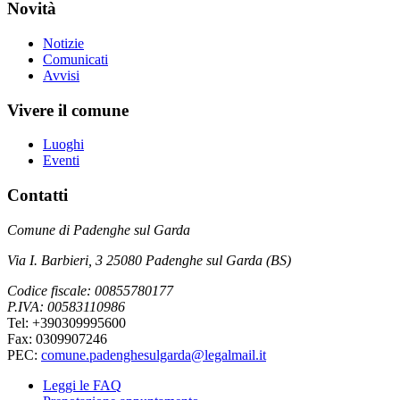
Novità
Notizie
Comunicati
Avvisi
Vivere il comune
Luoghi
Eventi
Contatti
Comune di Padenghe sul Garda
Via I. Barbieri, 3 25080 Padenghe sul Garda (BS)
Codice fiscale: 00855780177
P.IVA: 00583110986
Tel: +390309995600
Fax: 0309907246
PEC:
comune.padenghesulgarda@legalmail.it
Leggi le FAQ