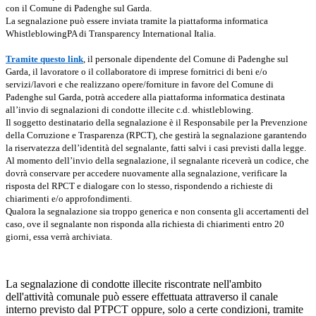
con il Comune di Padenghe sul Garda.
La segnalazione può essere inviata tramite la piattaforma informatica
WhistleblowingPA di Transparency International Italia.
Tramite questo link
, il personale dipendente del Comune di Padenghe sul
Garda, il lavoratore o il collaboratore di imprese fornitrici di beni e/o
servizi/lavori e che realizzano opere/forniture in favore del Comune di
Padenghe sul Garda, potrà accedere alla piattaforma informatica destinata
all’invio di segnalazioni di condotte illecite c.d. whistleblowing.
Il soggetto destinatario della segnalazione è il Responsabile per la Prevenzione
della Corruzione e Trasparenza (RPCT), che gestirà la segnalazione garantendo
la riservatezza dell’identità del segnalante, fatti salvi i casi previsti dalla legge.
Al momento dell’invio della segnalazione, il segnalante riceverà un codice, che
dovrà conservare per accedere nuovamente alla segnalazione, verificare la
risposta del RPCT e dialogare con lo stesso, rispondendo a richieste di
chiarimenti e/o approfondimenti.
Qualora la segnalazione sia troppo generica e non consenta gli accertamenti del
caso, ove il segnalante non risponda alla richiesta di chiarimenti entro 20
giorni, essa verrà archiviata.
La segnalazione di condotte illecite riscontrate nell'ambito
dell'attività comunale può essere effettuata attraverso il canale
interno previsto dal PTPCT oppure, solo a certe condizioni, tramite