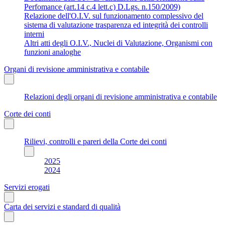
Perfomance (art.14 c.4 lett.c) D.Lgs. n.150/2009)
Relazione dell'O.I.V. sul funzionamento complessivo del
sistema di valutazione trasparenza ed integrità dei controlli
interni
Altri atti degli O.I.V., Nuclei di Valutazione, Organismi con
funzioni analoghe
Organi di revisione amministrativa e contabile
Relazioni degli organi di revisione amministrativa e contabile
Corte dei conti
Rilievi, controlli e pareri della Corte dei conti
2025
2024
Servizi erogati
Carta dei servizi e standard di qualità