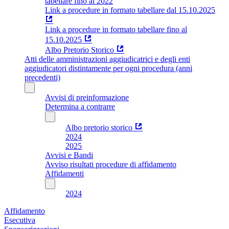
tabellare fino al 2022
Link a procedure in formato tabellare dal 15.10.2025
Link a procedure in formato tabellare fino al
15.10.2025
Albo Pretorio Storico
Atti delle amministrazioni aggiudicatrici e degli enti
aggiudicatori distintamente per ogni procedura (anni
precedenti)
Avvisi di preinformazione
Determina a contrarre
Albo pretorio storico
2024
2025
Avvisi e Bandi
Avviso risultati procedure di affidamento
Affidamenti
2024
Affidamento
Esecutiva