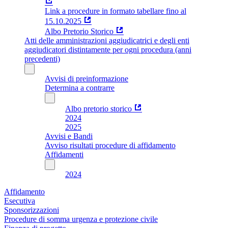
Link a procedure in formato tabellare fino al
15.10.2025
Albo Pretorio Storico
Atti delle amministrazioni aggiudicatrici e degli enti
aggiudicatori distintamente per ogni procedura (anni
precedenti)
Avvisi di preinformazione
Determina a contrarre
Albo pretorio storico
2024
2025
Avvisi e Bandi
Avviso risultati procedure di affidamento
Affidamenti
2024
Affidamento
Esecutiva
Sponsorizzazioni
Procedure di somma urgenza e protezione civile