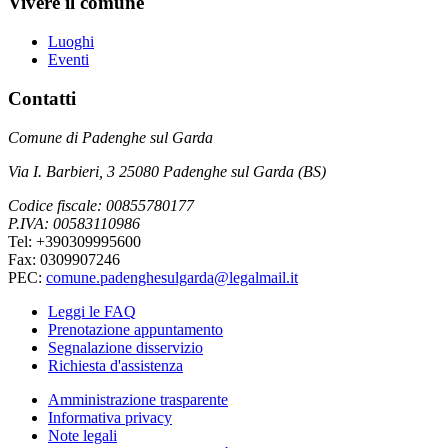
Vivere il comune
Luoghi
Eventi
Contatti
Comune di Padenghe sul Garda
Via I. Barbieri, 3 25080 Padenghe sul Garda (BS)
Codice fiscale: 00855780177
P.IVA: 00583110986
Tel: +390309995600
Fax: 0309907246
PEC:
comune.padenghesulgarda@legalmail.it
Leggi le FAQ
Prenotazione appuntamento
Segnalazione disservizio
Richiesta d'assistenza
Amministrazione trasparente
Informativa privacy
Note legali