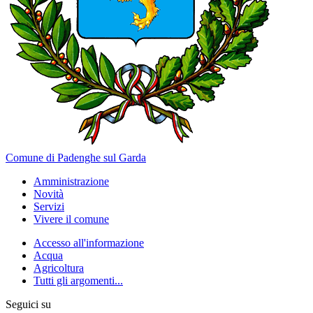
Comune di Padenghe sul Garda
Amministrazione
Novità
Servizi
Vivere il comune
Accesso all'informazione
Acqua
Agricoltura
Tutti gli argomenti...
Seguici su