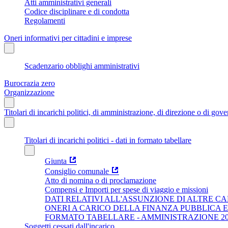
Atti amministrativi generali
Codice disciplinare e di condotta
Regolamenti
Oneri informativi per cittadini e imprese
Scadenzario obblighi amministrativi
Burocrazia zero
Organizzazione
Titolari di incarichi politici, di amministrazione, di direzione o di gov
Titolari di incarichi politici - dati in formato tabellare
Giunta
Consiglio comunale
Atto di nomina o di proclamazione
Compensi e Importi per spese di viaggio e missioni
DATI RELATIVI ALL'ASSUNZIONE DI ALTRE CA
ONERI A CARICO DELLA FINANZA PUBBLICA 
FORMATO TABELLARE - AMMINISTRAZIONE 202
Soggetti cessati dall'incarico