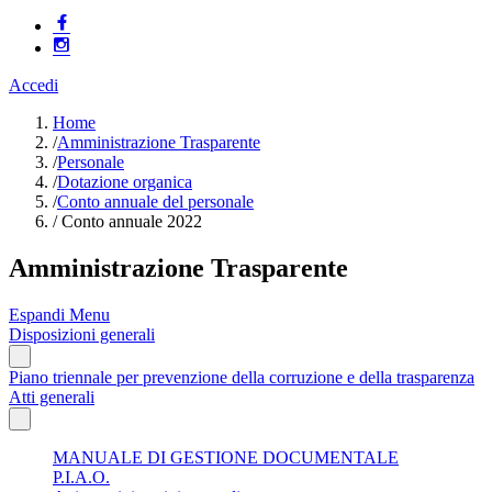
Accedi
Home
/
Amministrazione Trasparente
/
Personale
/
Dotazione organica
/
Conto annuale del personale
/
Conto annuale 2022
Amministrazione Trasparente
Espandi Menu
Disposizioni generali
Piano triennale per prevenzione della corruzione e della trasparenza
Atti generali
MANUALE DI GESTIONE DOCUMENTALE
P.I.A.O.