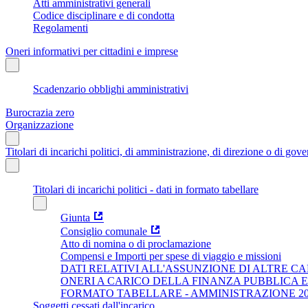
Atti amministrativi generali
Codice disciplinare e di condotta
Regolamenti
Oneri informativi per cittadini e imprese
Scadenzario obblighi amministrativi
Burocrazia zero
Organizzazione
Titolari di incarichi politici, di amministrazione, di direzione o di gov
Titolari di incarichi politici - dati in formato tabellare
Giunta
Consiglio comunale
Atto di nomina o di proclamazione
Compensi e Importi per spese di viaggio e missioni
DATI RELATIVI ALL'ASSUNZIONE DI ALTRE CA
ONERI A CARICO DELLA FINANZA PUBBLICA 
FORMATO TABELLARE - AMMINISTRAZIONE 202
Soggetti cessati dall'incarico