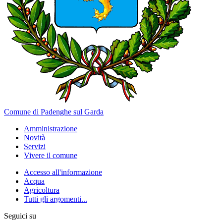
Comune di Padenghe sul Garda
Amministrazione
Novità
Servizi
Vivere il comune
Accesso all'informazione
Acqua
Agricoltura
Tutti gli argomenti...
Seguici su