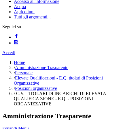
Accesso all'informazione
Acqua
Agricoltura
Tutti gli argomenti...
Seguici su
Accedi
Home
/
Amministrazione Trasparente
/
Personale
/
Elevate Qualificazioni - E.Q. titolari di Posizioni
Organizzative
/
Posizioni organizzative
/
C.V. TITOLARI DI INCARICHI DI ELEVATA
QUALIFICA ZIONE - E.Q. - POSIZIONI
ORGANIZZATIVE
Amministrazione Trasparente
Espandi Menu