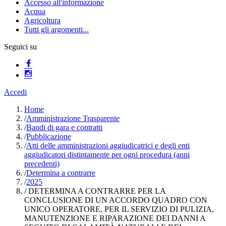
Accesso all'informazione
Acqua
Agricoltura
Tutti gli argomenti...
Seguici su
Accedi
Home
/
Amministrazione Trasparente
/
Bandi di gara e contratti
/
Pubblicazione
/
Atti delle amministrazioni aggiudicatrici e degli enti
aggiudicatori distintamente per ogni procedura (anni
precedenti)
/
Determina a contrarre
/
2025
/
DETERMINA A CONTRARRE PER LA
CONCLUSIONE DI UN ACCORDO QUADRO CON
UNICO OPERATORE, PER IL SERVIZIO DI PULIZIA,
MANUTENZIONE E RIPARAZIONE DEI DANNI A