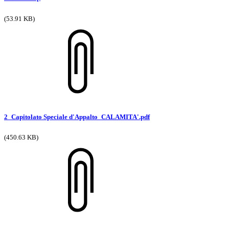
(53.91 KB)
2_Capitolato Speciale d'Appalto_CALAMITA'.pdf
(450.63 KB)