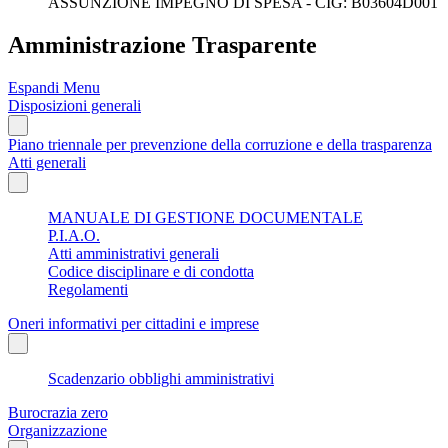
ASSUNZIONE IMPEGNO DI SPESA - CIG: B03604D001
Amministrazione Trasparente
Espandi Menu
Disposizioni generali
Piano triennale per prevenzione della corruzione e della trasparenza
Atti generali
MANUALE DI GESTIONE DOCUMENTALE
P.I.A.O.
Atti amministrativi generali
Codice disciplinare e di condotta
Regolamenti
Oneri informativi per cittadini e imprese
Scadenzario obblighi amministrativi
Burocrazia zero
Organizzazione