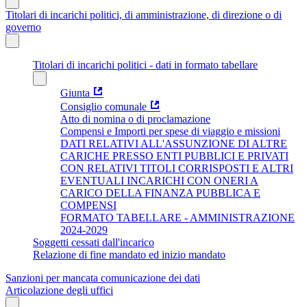
Titolari di incarichi politici, di amministrazione, di direzione o di
governo
Titolari di incarichi politici - dati in formato tabellare
Giunta
Consiglio comunale
Atto di nomina o di proclamazione
Compensi e Importi per spese di viaggio e missioni
DATI RELATIVI ALL'ASSUNZIONE DI ALTRE
CARICHE PRESSO ENTI PUBBLICI E PRIVATI
CON RELATIVI TITOLI CORRISPOSTI E ALTRI
EVENTUALI INCARICHI CON ONERI A
CARICO DELLA FINANZA PUBBLICA E
COMPENSI
FORMATO TABELLARE - AMMINISTRAZIONE
2024-2029
Soggetti cessati dall'incarico
Relazione di fine mandato ed inizio mandato
Sanzioni per mancata comunicazione dei dati
Articolazione degli uffici