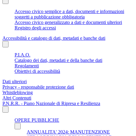
Accesso civico semplice a dati, documenti e informazioni
soggetti a pubblicazione obbligatoria
Accesso civico generalizzato a dati e documenti ulteriori
Registro degli accessi
Accessibilità e catalogo di dati, metadati e banche dati
P.I.A.O.
Catalogo dei dati, metadati e della banche dati
Regolamenti
Obiettivi di accessibilità
Dati ulteriori
Privacy - responsabile protezione dati
Whistleblowing
Altri Contenuti
P.N.R.R. - Piano Nazionale di Ripresa e Resilienza
OPERE PUBBLICHE
ANNUALITA' 2024: MANUTENZIONE