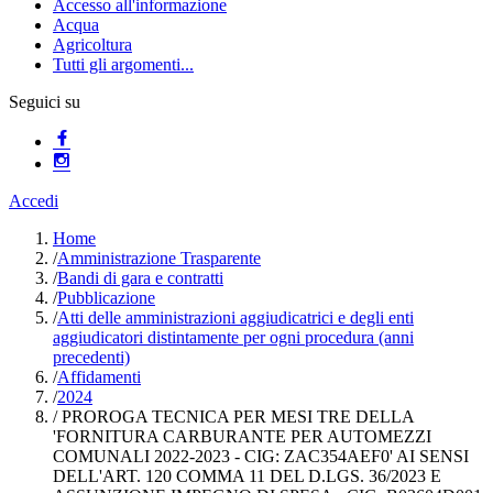
Accesso all'informazione
Acqua
Agricoltura
Tutti gli argomenti...
Seguici su
Accedi
Home
/
Amministrazione Trasparente
/
Bandi di gara e contratti
/
Pubblicazione
/
Atti delle amministrazioni aggiudicatrici e degli enti
aggiudicatori distintamente per ogni procedura (anni
precedenti)
/
Affidamenti
/
2024
/
PROROGA TECNICA PER MESI TRE DELLA
'FORNITURA CARBURANTE PER AUTOMEZZI
COMUNALI 2022-2023 - CIG: ZAC354AEF0' AI SENSI
DELL'ART. 120 COMMA 11 DEL D.LGS. 36/2023 E