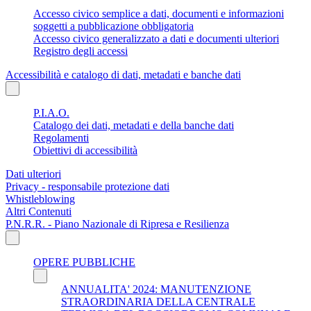
Accesso civico semplice a dati, documenti e informazioni
soggetti a pubblicazione obbligatoria
Accesso civico generalizzato a dati e documenti ulteriori
Registro degli accessi
Accessibilità e catalogo di dati, metadati e banche dati
P.I.A.O.
Catalogo dei dati, metadati e della banche dati
Regolamenti
Obiettivi di accessibilità
Dati ulteriori
Privacy - responsabile protezione dati
Whistleblowing
Altri Contenuti
P.N.R.R. - Piano Nazionale di Ripresa e Resilienza
OPERE PUBBLICHE
ANNUALITA' 2024: MANUTENZIONE
STRAORDINARIA DELLA CENTRALE