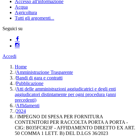
Accesso all'informazione
Acqua
Agricoltura
Tutti gli argomenti...
Seguici su
Accedi
Home
/
Amministrazione Trasparente
/
Bandi di gara e contratti
/
Pubblicazione
/
Atti delle amministrazioni aggiudicatrici e degli enti
aggiudicatori distintamente per ogni procedura (anni
precedenti)
/
Affidamenti
/
2024
/
IMPEGNO DI SPESA PER FORNITURA
CONTENITORI PER RACCOLTA PORTA A PORTA -
CIG: B035FC823F - AFFIDAMENTO DIRETTO EX ART.
50 COMMA 1 LETT. B) DEL D.LGS 36/2023