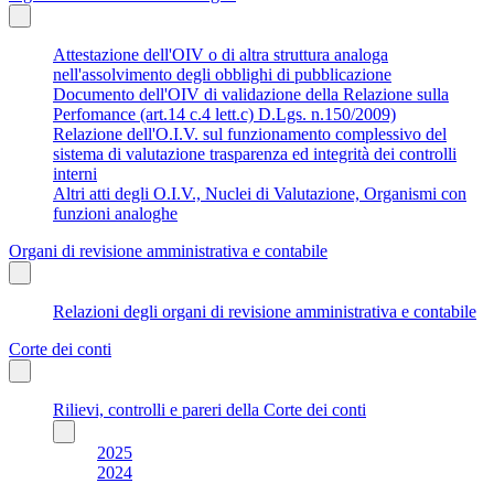
Attestazione dell'OIV o di altra struttura analoga
nell'assolvimento degli obblighi di pubblicazione
Documento dell'OIV di validazione della Relazione sulla
Perfomance (art.14 c.4 lett.c) D.Lgs. n.150/2009)
Relazione dell'O.I.V. sul funzionamento complessivo del
sistema di valutazione trasparenza ed integrità dei controlli
interni
Altri atti degli O.I.V., Nuclei di Valutazione, Organismi con
funzioni analoghe
Organi di revisione amministrativa e contabile
Relazioni degli organi di revisione amministrativa e contabile
Corte dei conti
Rilievi, controlli e pareri della Corte dei conti
2025
2024