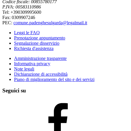
Codice fiscale: 00855780177
P.IVA: 00583110986
Tel: +390309995600
Fax: 0309907246
PEC:
comune.padenghesulgarda@legalmail.it
Leggi le FAQ
Prenotazione appuntamento
Segnalazione disservizio
Richiesta d'assistenza
Amministrazione trasparente
Informativa privacy
Note legali
Dichiarazione di accessibilità
Piano di miglioramento del sito e dei servizi
Seguici su