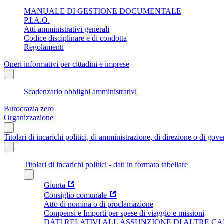
MANUALE DI GESTIONE DOCUMENTALE
P.I.A.O.
Atti amministrativi generali
Codice disciplinare e di condotta
Regolamenti
Oneri informativi per cittadini e imprese
Scadenzario obblighi amministrativi
Burocrazia zero
Organizzazione
Titolari di incarichi politici, di amministrazione, di direzione o di gov
Titolari di incarichi politici - dati in formato tabellare
Giunta
Consiglio comunale
Atto di nomina o di proclamazione
Compensi e Importi per spese di viaggio e missioni
DATI RELATIVI ALL'ASSUNZIONE DI ALTRE CA