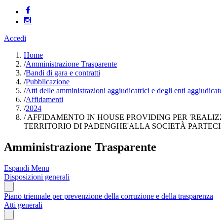
Accedi
Home
/
Amministrazione Trasparente
/
Bandi di gara e contratti
/
Pubblicazione
/
Atti delle amministrazioni aggiudicatrici e degli enti aggiudica
/
Affidamenti
/
2024
/
AFFIDAMENTO IN HOUSE PROVIDING PER 'REALIZ
TERRITORIO DI PADENGHE'ALLA SOCIETÀ PARTECI
Amministrazione Trasparente
Espandi Menu
Disposizioni generali
Piano triennale per prevenzione della corruzione e della trasparenza
Atti generali