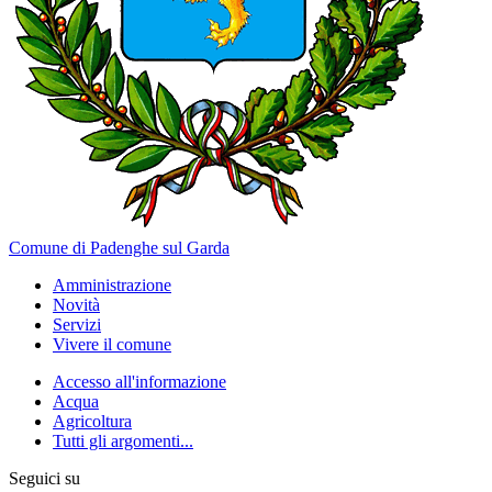
Comune di Padenghe sul Garda
Amministrazione
Novità
Servizi
Vivere il comune
Accesso all'informazione
Acqua
Agricoltura
Tutti gli argomenti...
Seguici su